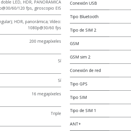
ash doble LED, HDR, PANORÁMICA
Conexión USB
p@30/60/120 fps, giroscopio EIS
Tipo Bluetooth
ngular); HDR, panorámica; Vídeo:
1080p@30/60 fps
Tipo de SIM 2
200 megapíxeles
GSM
GSM sim 2
Sí
Conexión de red
Sí
Tipo GPS
16 megapíxeles
Tipo SIM
Tipo de SIM 1
Triple
ANT+