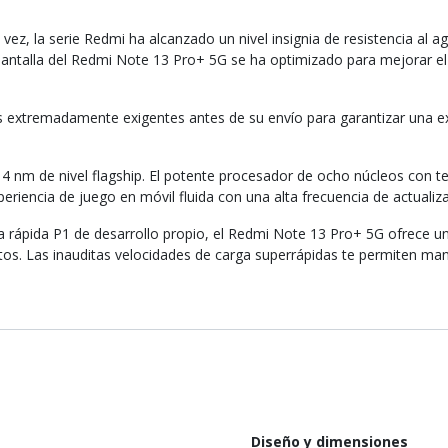
 vez, la serie Redmi ha alcanzado un nivel insignia de resistencia al ag
ntalla del Redmi Note 13 Pro+ 5G se ha optimizado para mejorar el re
xtremadamente exigentes antes de su envío para garantizar una exp
 4 nm de nivel flagship. El potente procesador de ocho núcleos con t
periencia de juego en móvil fluida con una alta frecuencia de actualiz
ga rápida P1 de desarrollo propio, el Redmi Note 13 Pro+ 5G ofrece u
os. Las inauditas velocidades de carga superrápidas te permiten mant
Diseño y dimensiones