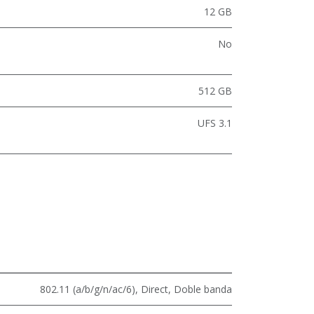
12 GB
No
512 GB
UFS 3.1
802.11 (a/b/g/n/ac/6)
,
Direct
,
Doble banda