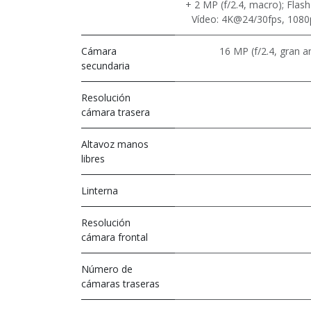
+ 2 MP (f/2.4, macro); Fl
Vídeo: 4K@24/30fps, 1080
Cámara
16 MP (f/2.4, gran a
secundaria
Resolución
cámara trasera
Altavoz manos
libres
Linterna
Resolución
cámara frontal
Número de
cámaras traseras