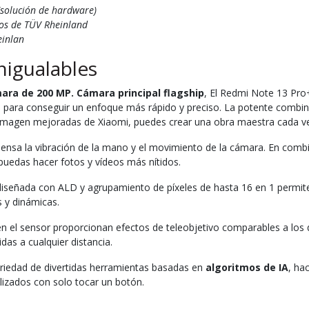
(solución de hardware)
nos de TÜV Rheinland
einlan
nigualables
mara de 200 MP. Cámara principal flagship
, El Redmi Note 13 Pro
 para conseguir un enfoque más rápido y preciso. La potente combin
 imagen mejoradas de Xiaomi, puedes crear una obra maestra cada ve
sa la vibración de la mano y el movimiento de la cámara. En combina
puedas hacer fotos y vídeos más nítidos.
diseñada con ALD y agrupamiento de píxeles de hasta 16 en 1 permi
 y dinámicas.
n el sensor proporcionan efectos de teleobjetivo comparables a los 
das a cualquier distancia.
iedad de divertidas herramientas basadas en
algoritmos de IA
, ha
lizados con solo tocar un botón.