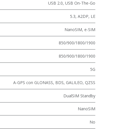
USB 2.0
,
USB On-The-Go
5.3
,
A2DP
,
LE
NanoSIM
,
e-SIM
850/900/1800/1900
850/900/1800/1900
5G
A-GPS con GLONASS, BDS, GALILEO, QZSS
DualSIM Standby
NanoSIM
No