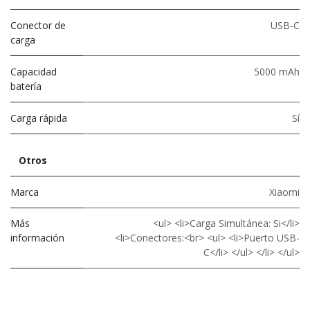
Conector de
USB-C
carga
Capacidad
5000 mAh
batería
Carga rápida
Sí
Otros
Marca
Xiaomi
Más
<ul> <li>Carga Simultánea: Si</li>
información
<li>Conectores:<br> <ul> <li>Puerto USB-
C</li> </ul> </li> </ul>