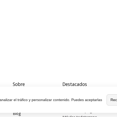
Sobre
Destacados
MaxMovil.com
Móviles de gama alta
Quiénes somos
Móviles con buena cámara
Rec
analizar el tráfico y personalizar contenido. Puedes aceptarlas
Móviles sin marcos
Contacta con nosotros
Móviles de 6 pulgadas
Blog