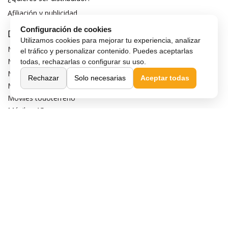
Afiliación y publicidad
Configuración de cookies
Destacados
Utilizamos cookies para mejorar tu experiencia, analizar
Móviles de gama alta
el tráfico y personalizar contenido. Puedes aceptarlas
Móviles con buena cámara
todas, rechazarlas o configurar su uso.
Móviles sin marcos
Rechazar
Solo necesarias
Aceptar todas
Móviles de 6 pulgadas
Móviles todoterreno
Móviles 4G
Confianza y seguridad