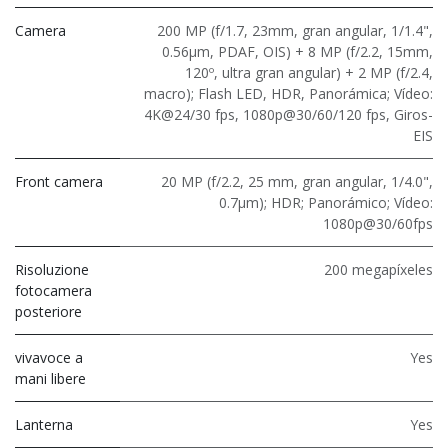
Camera
200 MP (f/1.7, 23mm, gran angular, 1/1.4",
0.56μm, PDAF, OIS) + 8 MP (f/2.2, 15mm,
120º, ultra gran angular) + 2 MP (f/2.4,
macro); Flash LED, HDR, Panorámica; Vídeo:
4K@24/30 fps, 1080p@30/60/120 fps, Giros-
EIS
Front camera
20 MP (f/2.2, 25 mm, gran angular, 1/4.0",
0.7μm); HDR; Panorámico; Vídeo:
1080p@30/60fps
Risoluzione
200 megapíxeles
fotocamera
posteriore
vivavoce a
Yes
mani libere
Lanterna
Yes