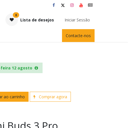
0
Lista de desejos
Iniciar Sessão
Contacte-nos
-feira 12 agosto
r ao carrinho
Comprar agora
i Buds 3 Pro