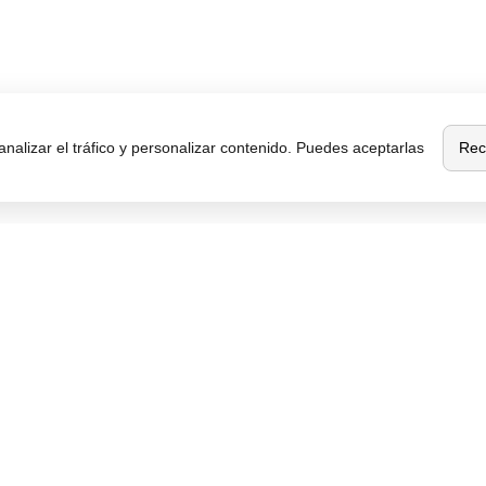
Rec
analizar el tráfico y personalizar contenido. Puedes aceptarlas
Sobre
Destacados
MaxMovil.com
Móviles de gama alta
Quiénes somos
Móviles con buena cámara