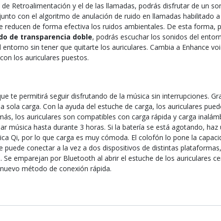
de Retroalimentación y el de las llamadas, podrás disfrutar de un son
unto con el algoritmo de anulación de ruido en llamadas habilitado a
ue reducen de forma efectiva los ruidos ambientales. De esta forma, 
o de transparencia doble
, podrás escuchar los sonidos del entorn
el entorno sin tener que quitarte los auriculares. Cambia a Enhance 
on los auriculares puestos.
ue te permitirá seguir disfrutando de la música sin interrupciones. G
 sola carga. Con la ayuda del estuche de carga, los auriculares pued
emás, los auriculares son compatibles con carga rápida y carga inalám
r música hasta durante 3 horas. Si la batería se está agotando, haz 
ca Qi, por lo que carga es muy cómoda. El colofón lo pone la capacid
 puede conectar a la vez a dos dispositivos de distintas plataforma
 Se emparejan por Bluetooth al abrir el estuche de los auriculares ce
el nuevo método de conexión rápida.