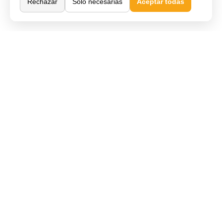
Rechazar
Solo necesarias
Aceptar todas
Comprar Online
Cómo comprar
Métodos de pago
Envío y entrega