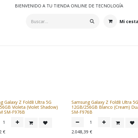
BIENVENIDO A TU TIENDA ONLINE DE TECNOLOGÍA
Mi cest
 Galaxy Z Fold8 Ultra 5G
Samsung Galaxy Z Fold8 Ultra 5
6GB Violeta (Violet Shadow)
12GB/256GB Blanco (Cream) Dua
IM SM-F976B
SM-F976B
2
€
2.048,39
€