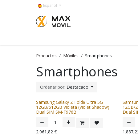
Ir al contenido
Español
Categorías
Productos
Móviles
Smartphones
Smartphones
Ordenar por:
Destacado
Samsung Galaxy Z Fold8 Ultra 5G
Samsung
12GB/512GB Violeta (Violet Shadow)
12GB/25
Dual SIM SM-F976B
Dual S
2.061,82
€
1.887,2