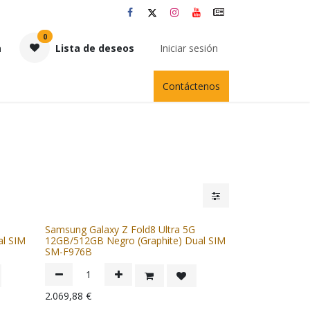
0
a
Lista de deseos
Iniciar sesión
Contáctenos
G
Samsung Galaxy Z Fold8 Ultra 5G
l SIM
12GB/512GB Negro (Graphite) Dual SIM
SM-F976B
2.069,88
€