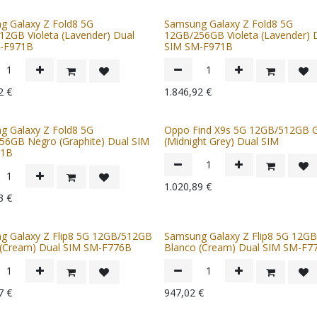
g Galaxy Z Fold8 5G
Samsung Galaxy Z Fold8 5G
2GB Violeta (Lavender) Dual
12GB/256GB Violeta (Lavender) 
-F971B
SIM SM-F971B
2
€
1.846,92
€
g Galaxy Z Fold8 5G
Oppo Find X9s 5G 12GB/512GB G
56GB Negro (Graphite) Dual SIM
(Midnight Grey) Dual SIM
71B
1.020,89
€
3
€
g Galaxy Z Flip8 5G 12GB/512GB
Samsung Galaxy Z Flip8 5G 12G
 (Cream) Dual SIM SM-F776B
Blanco (Cream) Dual SIM SM-F7
7
€
947,02
€