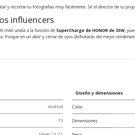
r y recortar tu fotografías muy fácilmente. Sé el director de tu propi
os influencers
00 mAh unida a la función de
SuperCharge de HONOR de 35W
, pu
ía. Porque en un abrir y cerrar de ojos disfrutarás del mejor rendimi
Diseño y dimensiones
Android
Color
13
Dimensiones
Magic UI 7.1
Peso