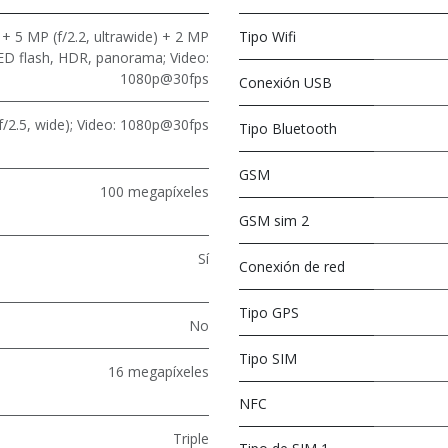
+ 5 MP (f/2.2, ultrawide) + 2 MP
Tipo Wifi
LED flash, HDR, panorama; Video:
1080p@30fps
Conexión USB
f/2.5, wide); Video: 1080p@30fps
Tipo Bluetooth
GSM
100 megapíxeles
GSM sim 2
Sí
Conexión de red
Tipo GPS
No
Tipo SIM
16 megapíxeles
NFC
Triple