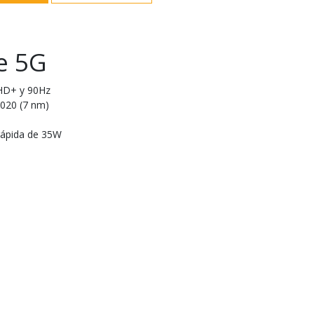
e 5G
FHD+ y 90Hz
020 (7 nm)
rápida de 35W