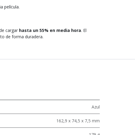
a película.
ede cargar
hasta un 55% en media hora
. El
ento de forma duradera.
Azul
162,9 x 74,5 x 7,5 mm
179 g