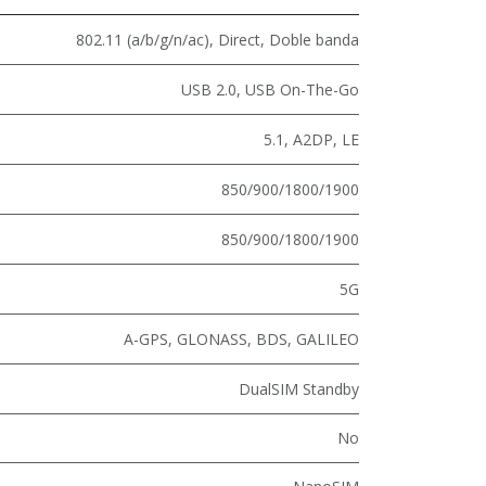
802.11 (a/b/g/n/ac)
,
Direct
,
Doble banda
USB 2.0
,
USB On-The-Go
5.1
,
A2DP
,
LE
850/900/1800/1900
850/900/1800/1900
5G
A-GPS, GLONASS, BDS, GALILEO
DualSIM Standby
No