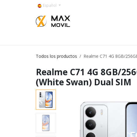
Ir al contenido
Español
Categorías
Todos los productos
Realme C71 4G 8GB/256GB
Realme C71 4G 8GB/256
(White Swan) Dual SIM