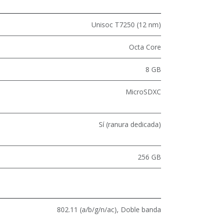
Unisoc T7250 (12 nm)
Octa Core
8 GB
MicroSDXC
Sí (ranura dedicada)
256 GB
802.11 (a/b/g/n/ac)
,
Doble banda