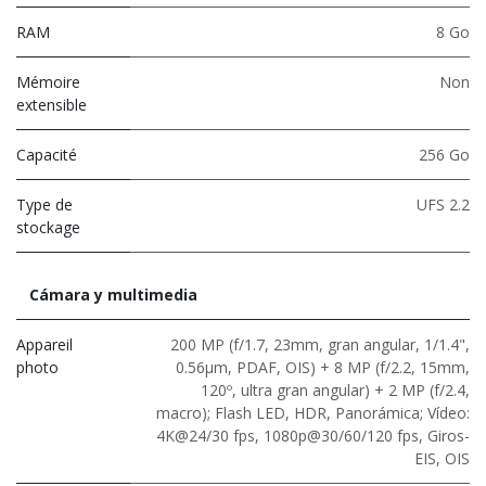
RAM
8 Go
Mémoire
Non
extensible
Capacité
256 Go
Type de
UFS 2.2
stockage
Cámara y multimedia
Appareil
200 MP (f/1.7, 23mm, gran angular, 1/1.4",
photo
0.56μm, PDAF, OIS) + 8 MP (f/2.2, 15mm,
120º, ultra gran angular) + 2 MP (f/2.4,
macro); Flash LED, HDR, Panorámica; Vídeo:
4K@24/30 fps, 1080p@30/60/120 fps, Giros-
EIS, OIS