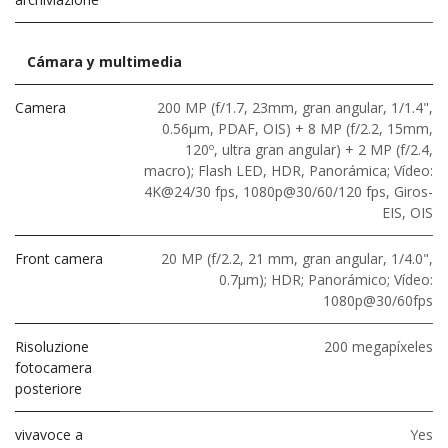
Cámara y multimedia
Camera
200 MP (f/1.7, 23mm, gran angular, 1/1.4",
0.56μm, PDAF, OIS) + 8 MP (f/2.2, 15mm,
120º, ultra gran angular) + 2 MP (f/2.4,
macro); Flash LED, HDR, Panorámica; Vídeo:
4K@24/30 fps, 1080p@30/60/120 fps, Giros-
EIS, OIS
Front camera
20 MP (f/2.2, 21 mm, gran angular, 1/4.0",
0.7μm); HDR; Panorámico; Vídeo:
1080p@30/60fps
Risoluzione
200 megapíxeles
fotocamera
posteriore
vivavoce a
Yes